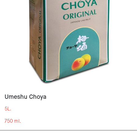
Umeshu Choya
5L.
750 ml.